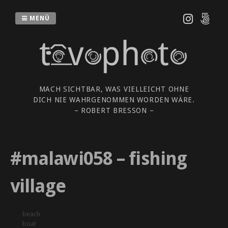
Zum
Inhalt
MENÜ
springen
MACH SICHTBAR, WAS VIELLEICHT OHNE
DICH NIE WAHRGENOMMEN WORDEN WÄRE.
– ROBERT BRESSON –
#malawi058 – fishing
village
beach
boat