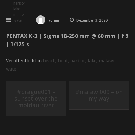
harbor
lake
malawi
water
admin
Dezember 3, 2020
PENTAX K-3 | Sigma 18-250 mm @ 60 mm | f 9
| 1/125 s
Veröffentlicht in
beach
,
boat
,
harbor
,
lake
,
malawi
,
water
Beitrags-
#prague001 –
#malawi009 – on
sunset over the
my way
Navigation
moldau river