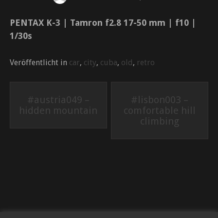
PENTAX K-3 | Tamron f2.8 17-50 mm | f10 |
1/30s
Veröffentlicht in
car
,
city
,
cuba
,
old
,
retro
Beitrags-
#austria049 –
#lisbon003 –
hidden mountain
comfortable hill
Navigation
climbing