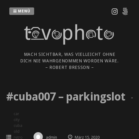
Zum
Inhalt
MENÜ
springen
MACH SICHTBAR, WAS VIELLEICHT OHNE
DICH NIE WAHRGENOMMEN WORDEN WÄRE.
– ROBERT BRESSON –
#cuba007 – parkingslot
car
city
cuba
old
retro
admin
März 15, 2020