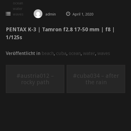
ocean
water
waves
admin
April 1, 2020
PENTAX K-3 | Tamron f2.8 17-50 mm | f8 |
1/125s
Veröffentlicht in
beach
,
cuba
,
ocean
,
water
,
waves
Beitrags-
#austria012 –
#cuba034 – after
rocky path
the rain
Navigation