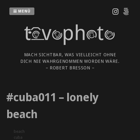
Zum
Inhalt
MENÜ
springen
MACH SICHTBAR, WAS VIELLEICHT OHNE
DICH NIE WAHRGENOMMEN WORDEN WÄRE.
– ROBERT BRESSON –
#cuba011 – lonely
beach
beach
cuba