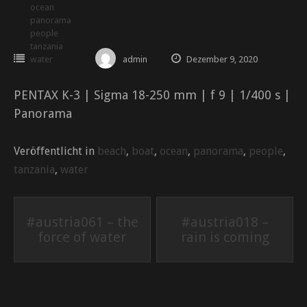
ocean
panorama
people
tanzania
water
admin
Dezember 9, 2020
PENTAX K-3 | Sigma 18-250 mm | f 9 | 1/400 s |
Panorama
Veröffentlicht in
beach
,
boat
,
ocean
,
panorama
,
people
,
tanzania
,
water
Beitrags-
#austria061 – the
#austria018 –
force of water
rain is coming
Navigation