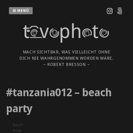
Zum
Inhalt
MENÜ
springen
MACH SICHTBAR, WAS VIELLEICHT OHNE
DICH NIE WAHRGENOMMEN WORDEN WÄRE.
– ROBERT BRESSON –
#tanzania012 – beach
party
beach
boat