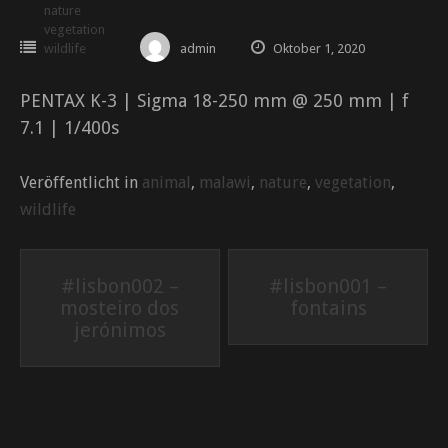
nature
vegetation
wildlife
admin
Oktober 1, 2020
PENTAX K-3 | Sigma 18-250 mm @ 250 mm | f
7.1 | 1/400s
Veröffentlicht in
animal
,
malawi
,
nature
,
vegetation
,
wildlife
Beitrags-
#lisbon002 –
#lisbon001 –
mosteiro dos
fontains
Navigation
jerónimos