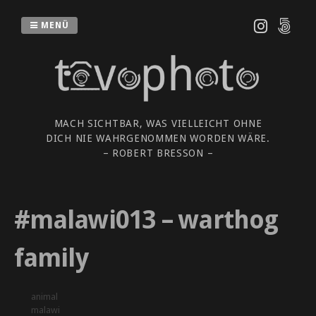
Zum
Inhalt
MENÜ
springen
MACH SICHTBAR, WAS VIELLEICHT OHNE
DICH NIE WAHRGENOMMEN WORDEN WÄRE.
– ROBERT BRESSON –
#malawi013 – warthog
family
animal
malawi