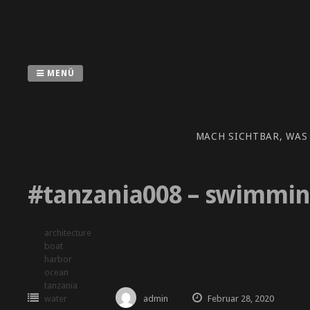
Zum
Inhalt
springen
MENÜ
MACH SICHTBAR, WAS
#tanzania008 – swimmi
architecture
boat
harbor
ocean
tanzania
water
admin
Februar 28, 2020