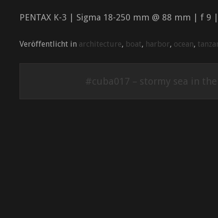
PENTAX K-3 | Sigma 18-250 mm @ 88 mm | f 9 |
Veröffentlicht in
architecture
,
boat
,
harbor
,
ocean
,
tanza
Beitrags-
#cuba017 – stormy sea in the
Navigation