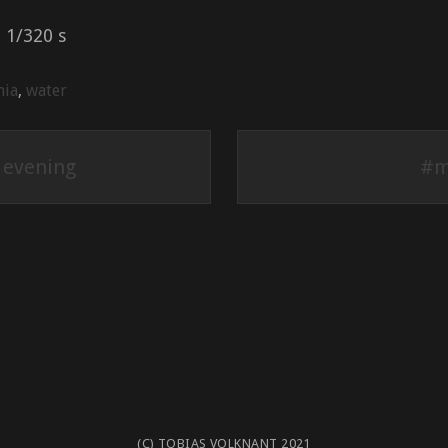
 1/320 s
nia
,
water
 evening
#m
(C) TOBIAS VOLKNANT 2021