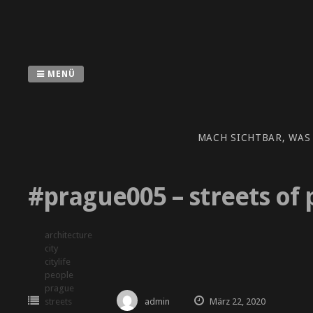
Zum
Inhalt
springen
MENÜ
MACH SICHTBAR, WAS
#prague005 – streets of
architecture
city
citylife
people
prague
streets
admin
März 22, 2020