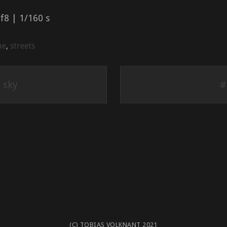
8 | 1/160 s
ue
,
streets
 sky
#
(C) TOBIAS VOLKNANT 2021