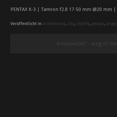
PENTAX K-3 | Tamron f2.8 17-50 mm @20 mm | f
Veröffentlicht in
architecture
,
city
,
citylife
,
people
,
prag
Beitrags-
#malawi047 – king of the
Navigation