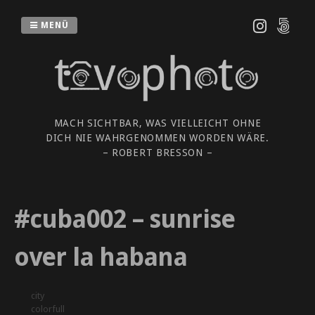
Zum
Inhalt
MENÜ
springen
MACH SICHTBAR, WAS VIELLEICHT OHNE
DICH NIE WAHRGENOMMEN WORDEN WÄRE.
– ROBERT BRESSON –
#cuba002 – sunrise
over la habana
city
colorfull