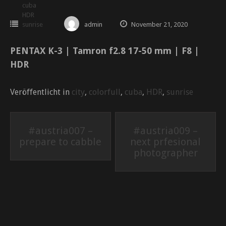
cuba
HDR
sunrise
admin
November 21, 2020
PENTAX K-3 | Tamron f2.8 17-50 mm | F8 |
HDR
Veröffentlicht in
city
,
colorfull
,
cuba
,
HDR
,
sunrise
Beitrags-
#austria007 –
#austria009 –
prepare to cabble
next prfesional
Navigation
photographer