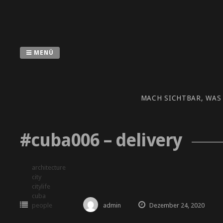
Zum
Inhalt
springen
MENÜ
MACH SICHTBAR, WAS
#cuba006 – delivery
architecture
city
citylife
cuba
people
admin
Dezember 24, 2020