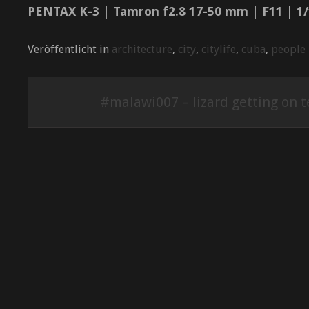
PENTAX K-3 | Tamron f2.8 17-50 mm | F11 | 1
Veröffentlicht in
architecture
,
city
,
citylife
,
cuba
,
people
Beitrags-
#malawi007 – lizard getting on 
Navigation