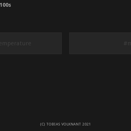
/100s
temperature
#m
(C) TOBIAS VOLKNANT 2021