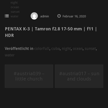
night
ocean
sunset
water
admin
Februar 16, 2020
PENTAX K-3 | Tamron f2.8 17-50 mm | f11 |
HDR
Veröffentlicht in
colorfull
,
cuba
,
night
,
ocean
,
sunset
,
water
Beitrags-
#austria039 –
#austria017 – sun
little church
and clouds
Navigation