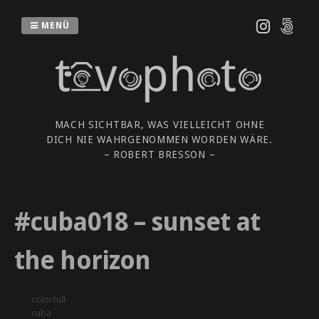
Zum
Inhalt
MENÜ
springen
MACH SICHTBAR, WAS VIELLEICHT OHNE
DICH NIE WAHRGENOMMEN WORDEN WÄRE.
– ROBERT BRESSON –
#cuba018 – sunset at
the horizon
colorfull
cuba