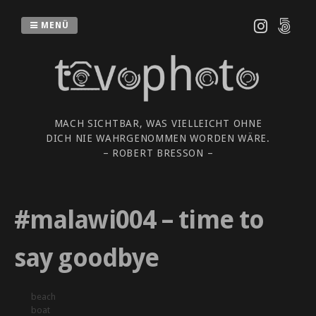
Zum
Inhalt
MENÜ
springen
MACH SICHTBAR, WAS VIELLEICHT OHNE
DICH NIE WAHRGENOMMEN WORDEN WÄRE.
– ROBERT BRESSON –
#malawi004 – time to
say goodbye
beach
boat