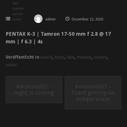
lake
malawi
sunset
water
admin
Dezember 22, 2020
PENTAX K-3 | Tamron 17-50 mm f 2.8 @ 17
mm | f 6.3 | 4s
Veröffentlicht in
beach
,
boat
,
lake
,
malawi
,
sunset
,
water
Beitrags-
#austria001 –
#malawi007 –
night is coming
lizard getting on
Navigation
temperature