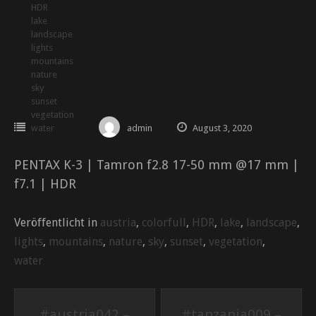
HDR
lake
landscape
lights
mountains
nature
sky
sunset
vegetation
water
admin
August 3, 2020
PENTAX K-3 | Tamron f2.8 17-50 mm @17 mm |
f7.1 | HDR
Veröffentlicht in
austria
,
colorfull
,
HDR
,
lake
,
landscape
,
lights
,
mountains
,
nature
,
sky
,
sunset
,
vegetation
,
water
Beitrags-
#austria042 –
#tanzania009 –