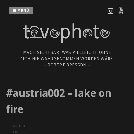
Zum
Inhalt
MENÜ
springen
MACH SICHTBAR, WAS VIELLEICHT OHNE
DICH NIE WAHRGENOMMEN WORDEN WÄRE.
– ROBERT BRESSON –
#austria002 – lake on
fire
austria
colorfull