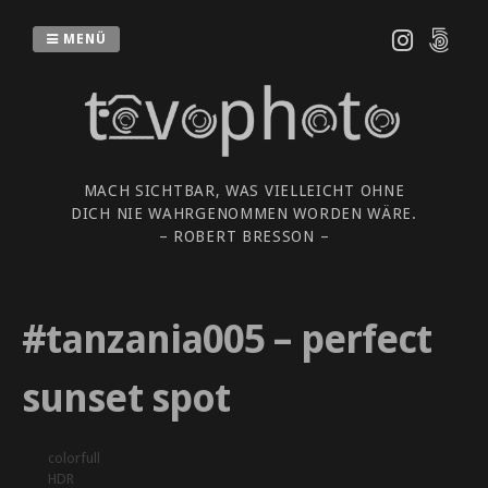
Zum
Inhalt
MENÜ
springen
MACH SICHTBAR, WAS VIELLEICHT OHNE
DICH NIE WAHRGENOMMEN WORDEN WÄRE.
– ROBERT BRESSON –
#tanzania005 – perfect
sunset spot
colorfull
HDR