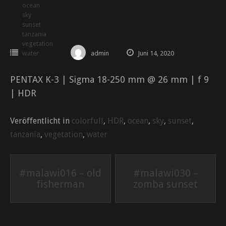
ocean
sky
sunset
tanzania
vegetation
water
admin
Juni 14, 2020
PENTAX K-3 | Sigma 18-250 mm @ 26 mm | f 9
| HDR
Veröffentlicht in
colorfull
,
HDR
,
ocean
,
sky
,
sunset
,
tanzania
,
vegetation
,
water
Beitrags-
#malawi016 – old
#malawi030 –
fisherman
zomba sunset
Navigation